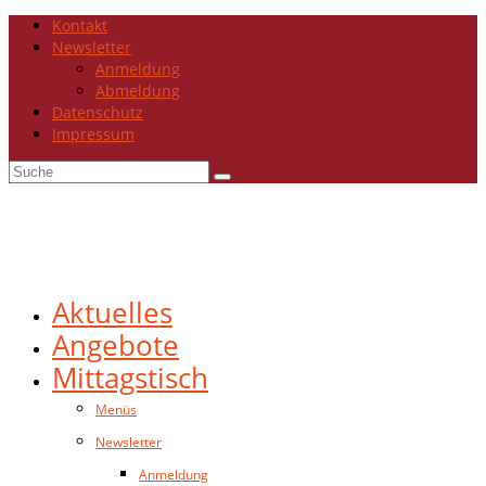
Kontakt
Newsletter
Anmeldung
Abmeldung
Datenschutz
Impressum
Suche
nach:
Aktuelles
Angebote
Mittagstisch
Menüs
Newsletter
Anmeldung